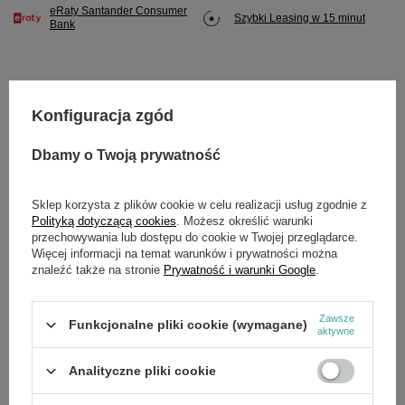
eRaty Santander Consumer
Szybki Leasing w 15 minut
Bank
Konfiguracja zgód
Potrzebujesz pomocy? Masz pytania?
Zadaj pytanie a my odpowiemy niezwłocznie,
Dbamy o Twoją prywatność
Zadaj pytanie
najciekawsze pytania i odpowiedzi publikując
dla innych.
Sklep korzysta z plików cookie w celu realizacji usług zgodnie z
Polityką dotyczącą cookies
. Możesz określić warunki
przechowywania lub dostępu do cookie w Twojej przeglądarce.
SZCZEGÓŁOWE DANE
Więcej informacji na temat warunków i prywatności można
znaleźć także na stronie
Prywatność i warunki Google
.
Marka
Cedrus
Zawsze
Funkcjonalne pliki cookie (wymagane)
Symbol
580737
aktywne
Analityczne pliki cookie
OPINIE
(0)