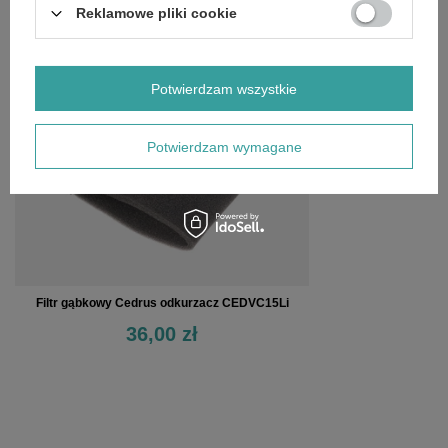
Reklamowe pliki cookie
OSTATNIO OGLĄDANE
Potwierdzam wszystkie
Potwierdzam wymagane
Filtr gąbkowy Cedrus odkurzacz CEDVC15Li
36,00 zł