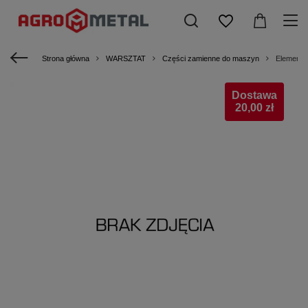
Strona główna
WARSZTAT
Części zamienne do maszyn
Element k
Dostawa
20,00 zł