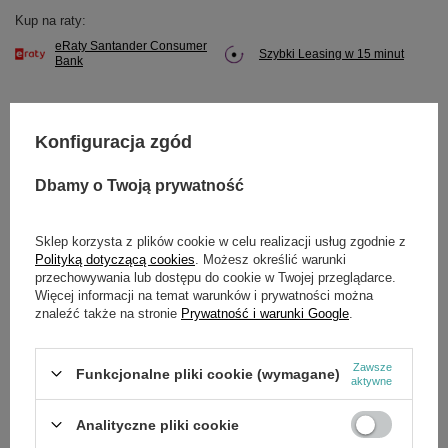
Kup na raty:
eRaty Santander Consumer
Szybki Leasing w 15 minut
Bank
Konfiguracja zgód
Potrzebujesz pomocy? Masz pytania?
Dbamy o Twoją prywatność
Zadaj pytanie a my odpowiemy niezwłocznie,
Zadaj pytanie
najciekawsze pytania i odpowiedzi publikując
dla innych.
Sklep korzysta z plików cookie w celu realizacji usług zgodnie z
Polityką dotyczącą cookies
. Możesz określić warunki
przechowywania lub dostępu do cookie w Twojej przeglądarce.
Więcej informacji na temat warunków i prywatności można
OPIS
znaleźć także na stronie
Prywatność i warunki Google
.
Zawsze
Funkcjonalne pliki cookie (wymagane)
aktywne
SZCZEGÓŁOWE DANE
Analityczne pliki cookie