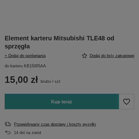
Element karteru Mitsubishi TLE48 od
sprzęgła
+ Dodaj do porównania
Dodaj do listy zakupowej
do karteru KB15005AA
15,00 zł
brutto
/
szt.
Kup teraz
Przewidywany czas dostawy i koszty wysyłki
14
dni na zwrot