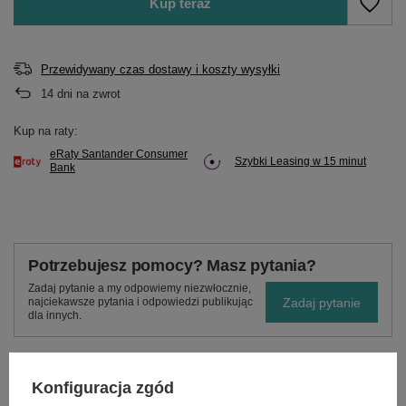
Kup teraz
Przewidywany czas dostawy i koszty wysyłki
14
dni na zwrot
Kup na raty:
eRaty Santander Consumer
Szybki Leasing w 15 minut
Bank
Potrzebujesz pomocy? Masz pytania?
Zadaj pytanie a my odpowiemy niezwłocznie,
Zadaj pytanie
najciekawsze pytania i odpowiedzi publikując
dla innych.
Konfiguracja zgód
OPIS