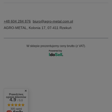
+48 604 284 876
biuro@agro-metal.com.pl
AGRO-METAL
,
Kolonia 17
,
07-411
Rzekuń
W sklepie prezentujemy ceny brutto (z VAT).
Prawdziwe
opinie klientów
4.9
/ 5.0
305 opinii