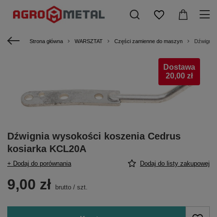
Strona główna
WARSZTAT
Części zamienne do maszyn
Dźwignia
Dostawa
20,00 zł
Dźwignia wysokości koszenia Cedrus
kosiarka KCL20A
+ Dodaj do porównania
Dodaj do listy zakupowej
9,00 zł
brutto
/
szt.