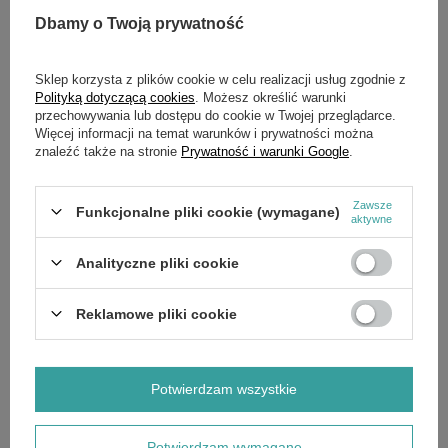
Dbamy o Twoją prywatność
Sklep korzysta z plików cookie w celu realizacji usług zgodnie z
SZCZEGÓŁOWE DANE
Polityką dotyczącą cookies
. Możesz określić warunki
przechowywania lub dostępu do cookie w Twojej przeglądarce.
Więcej informacji na temat warunków i prywatności można
OPINIE
(0)
znaleźć także na stronie
Prywatność i warunki Google
.
OSTATNIO OGLĄDANE
Zawsze
Funkcjonalne pliki cookie (wymagane)
aktywne
Analityczne pliki cookie
Reklamowe pliki cookie
Dźwignia wysokości koszenia Cedrus kosiarka
KCL20A
9,00 zł
Potwierdzam wszystkie
Potwierdzam wymagane