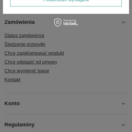
Zamówienia
Status zamówienia
Śledzenie przesyłki
Chcę zareklamować produkt
Chcę odstąpić od umowy
Chcę wymienić towar
Kontakt
Konto
Regulaminy