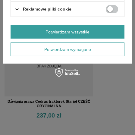
OPINIE
(0)
Reklamowe pliki cookie
OSTATNIO OGLĄDANE
Potwierdzam wszystkie
Potwierdzam wymagane
Dźwignia prawa Cedrus traktorek Starjet CZĘŚĆ
ORYGINALNA
237,00 zł