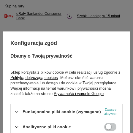
Kup na raty:
eRaty Santander Consumer
Szybki Leasing w 15 minut
Bank
Konfiguracja zgód
Potrzebujesz pomocy? Masz pytania?
Dbamy o Twoją prywatność
Zadaj pytanie a my odpowiemy niezwłocznie,
Zadaj pytanie
najciekawsze pytania i odpowiedzi publikując
dla innych.
Sklep korzysta z plików cookie w celu realizacji usług zgodnie z
Polityką dotyczącą cookies
. Możesz określić warunki
przechowywania lub dostępu do cookie w Twojej przeglądarce.
Więcej informacji na temat warunków i prywatności można
SZCZEGÓŁOWE DANE
znaleźć także na stronie
Prywatność i warunki Google
.
Marka
Cedrus
Zawsze
Funkcjonalne pliki cookie (wymagane)
aktywne
Symbol
S532980508313
Analityczne pliki cookie