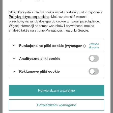
SZCZEGÓŁOWE DANE
Sklep korzysta z plików cookie w celu realizacji usług zgodnie z
Polityką dotyczącą cookies
. Możesz określić warunki
OPINIE
(0)
przechowywania lub dostępu do cookie w Twojej przeglądarce.
Więcej informacji na temat warunków i prywatności można
znaleźć także na stronie
Prywatność i warunki Google
.
OSTATNIO OGLĄDANE
Zawsze
Funkcjonalne pliki cookie (wymagane)
aktywne
Cięgno regulatora Loncin LC1P61FE CZĘŚĆ
Analityczne pliki cookie
ORYGINALNA
6,00 zł
Reklamowe pliki cookie
Potwierdzam wszystkie
Potwierdzam wymagane
Zamówienia