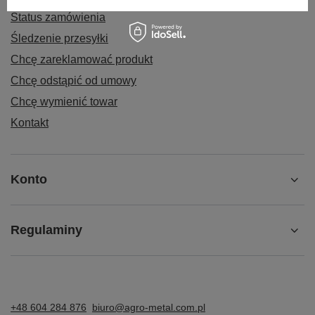
Status zamówienia
Śledzenie przesyłki
Chcę zareklamować produkt
Chcę odstąpić od umowy
Chcę wymienić towar
Kontakt
Konto
Regulaminy
+48 604 284 876
biuro@agro-metal.com.pl