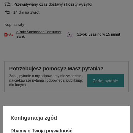
Przewidywany czas dostawy i koszty wysyłki
14
dni na zwrot
Kup na raty:
eRaty Santander Consumer
Szybki Leasing w 15 minut
Bank
Potrzebujesz pomocy? Masz pytania?
Zadaj pytanie a my odpowiemy niezwłocznie,
Zadaj pytanie
najciekawsze pytania i odpowiedzi publikując
dla innych.
OPIS
Konfiguracja zgód
Dbamy o Twoją prywatność