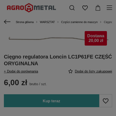
Strona główna
WARSZTAT
Części zamienne do maszyn
Cięgno r
Dostawa
20,00 zł
Cięgno regulatora Loncin LC1P61FE CZĘŚĆ
ORYGINALNA
+ Dodaj do porównania
Dodaj do listy zakupowej
6,00 zł
brutto
/
szt.
Kup teraz