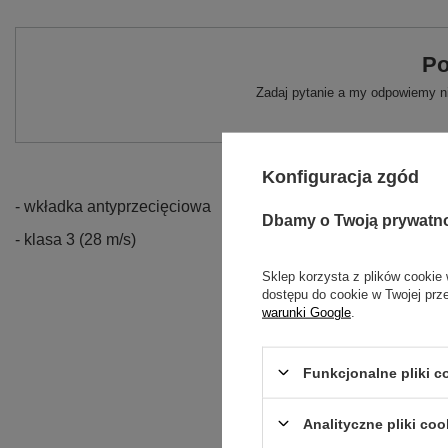
Po
Zadaj pytanie a my odpowiemy ni
Konfiguracja zgód
- wkładka antyprzecięciowa
Dbamy o Twoją prywatn
- klasa 3 (28 m/s)
Sklep korzysta z plików cookie 
dostępu do cookie w Twojej prz
warunki Google
.
Funkcjonalne pliki 
Analityczne pliki coo