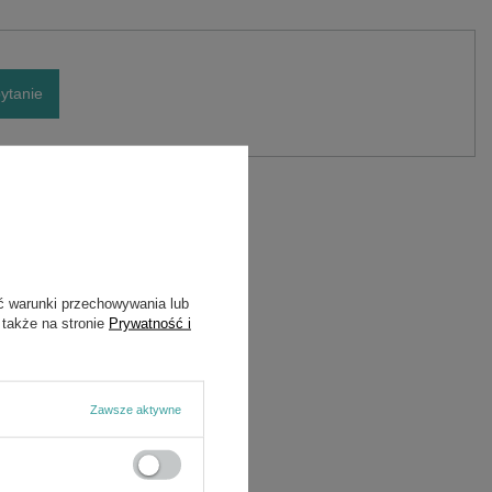
ytanie
Marka
Cedrus
Symbol
140002
ć warunki przechowywania lub
 także na stronie
Prywatność i
Zawsze aktywne