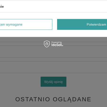
kie
dzam wymagane
Potwierdzam 
e produktu:
Wyślij opinię
OSTATNIO OGLĄDANE