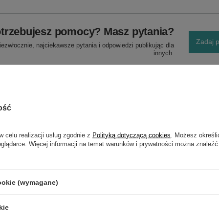
trzebujesz pomocy? Masz pytania?
Zadaj p
ezwłocznie, najciekawsze pytania i odpowiedzi publikując dla
innych.
ość
w celu realizacji usług zgodnie z
Polityką dotyczącą cookies
. Możesz określi
eglądarce. Więcej informacji na temat warunków i prywatności można znaleźć
NAPISZ SWOJĄ OPINIĘ
Twoja ocena:
cookie (wymagane)
5/5
kie