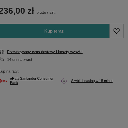
236,00 zł
brutto
/
szt.
Kup teraz
Przewidywany czas dostawy i koszty wysyłki
14
dni na zwrot
Kup na raty:
eRaty Santander Consumer
Szybki Leasing w 15 minut
Bank