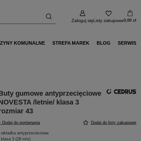
Zaloguj się
Listy zakupowe
0,00 zł
ZYNY KOMUNALNE
STREFA MAREK
BLOG
SERWIS
Buty gumowe antyprzecięciowe
NOVESTA /letnie/ klasa 3
rozmiar 43
+ Dodaj do porównania
Dodaj do listy zakupowej
- wkladka antyprzecieciowa
- klasa 3 (28 m/s)