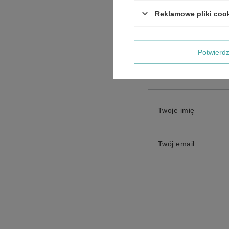
Treść twojej opinii
Reklamowe pliki coo
Potwier
Dodaj własne zdjęci
Twoje imię
Twój email