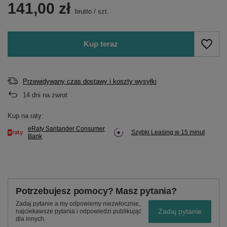
141,00 zł
brutto
/
szt.
Kup teraz
Przewidywany czas dostawy i koszty wysyłki
14
dni na zwrot
Kup na raty:
eRaty Santander Consumer
Szybki Leasing w 15 minut
Bank
Potrzebujesz pomocy? Masz pytania?
Zadaj pytanie a my odpowiemy niezwłocznie,
Zadaj pytanie
najciekawsze pytania i odpowiedzi publikując
dla innych.