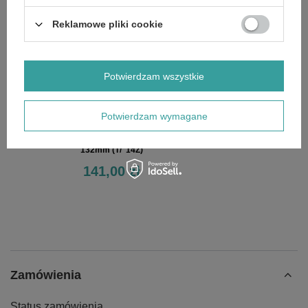
OPINIE
(0)
Reklamowe pliki cookie
OSTATNIO OGLĄDANE
Potwierdzam wszystkie
Potwierdzam wymagane
Brzeszczot BAHCO do wyrzynarek do metalu
132mm (T/"14Z)
141,00 zł
Zamówienia
Status zamówienia