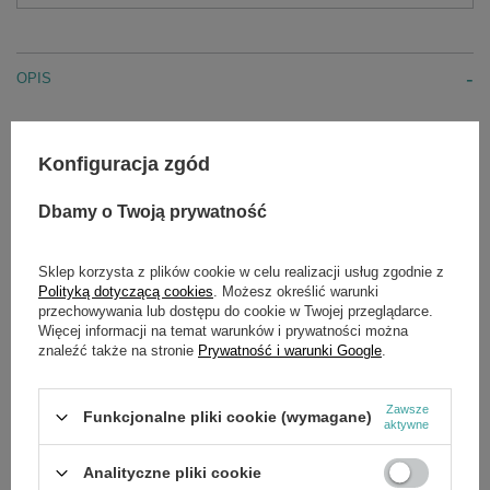
OPIS
Te ostrza pasują do urządzeń AEG, Atlas Copco, Bosch,
DeWalt, Hitachi, Makita, Metabo, Milwaukee itp.
Konfiguracja zgód
Znormalizowany uchwyt T (znany również jako uchwyt
Euro)
Typ ostrzy: BiM: bimetal łączy w sobie wydajność cięcia
Dbamy o Twoją prywatność
HSS z elastycznością stali węglowej, ostrza piły są
odporne na wstrząsy i nadają się do przecinania
wszystkich typów materiałów.
Sklep korzysta z plików cookie w celu realizacji usług zgodnie z
W naszych uniwersalnych ostrzach progresywnych
Polityką dotyczącą cookies
. Możesz określić warunki
wprowadziliśmy nowe uzębienie progresywne.
przechowywania lub dostępu do cookie w Twojej przeglądarce.
Progresywność sprawia, że wiele drobnych zębów
Więcej informacji na temat warunków i prywatności można
znajduje się w pobliżu uchwytu, co sprawdza się w
znaleźć także na stronie
Prywatność i warunki Google
.
przypadku cięcia cienkich materiałów, w miarę oddalania
się od uchwytu, zęby stają się bardziej zgrubne i
skuteczne, co umożliwia obróbkę grubszego materiału.
Zawsze
Funkcjonalne pliki cookie (wymagane)
aktywne
Analityczne pliki cookie
SZCZEGÓŁOWE DANE