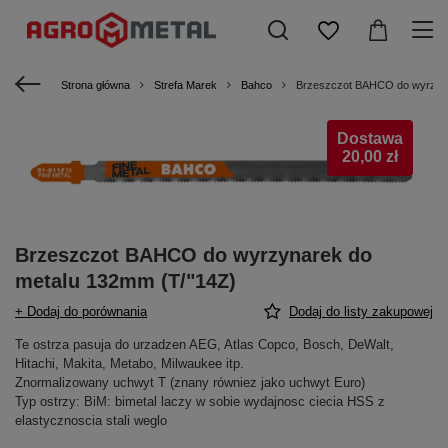
Strona główna
Strefa Marek
Bahco
Brzeszczot BAHCO do wyrzyna
Dostawa
20,00 zł
Brzeszczot BAHCO do wyrzynarek do
metalu 132mm (T/"14Z)
+ Dodaj do porównania
Dodaj do listy zakupowej
Te ostrza pasuja do urzadzen AEG, Atlas Copco, Bosch, DeWalt,
Hitachi, Makita, Metabo, Milwaukee itp.
Znormalizowany uchwyt T (znany równiez jako uchwyt Euro)
Typ ostrzy: BiM: bimetal laczy w sobie wydajnosc ciecia HSS z
elastycznoscia stali weglo