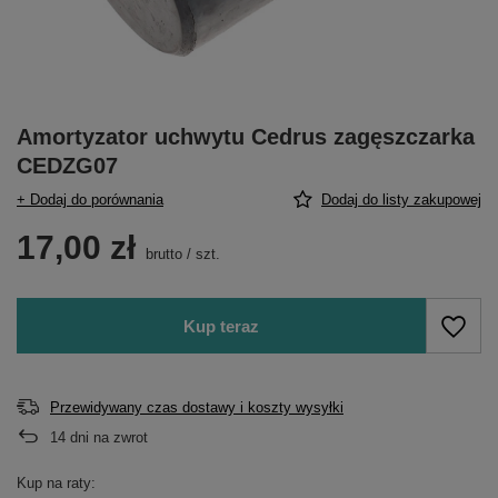
Amortyzator uchwytu Cedrus zagęszczarka
CEDZG07
+ Dodaj do porównania
Dodaj do listy zakupowej
17,00 zł
brutto
/
szt.
Kup teraz
Przewidywany czas dostawy i koszty wysyłki
14
dni na zwrot
Kup na raty: