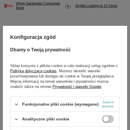
eRaty Santander Consumer
Szybki Leasing w 15 minut
Bank
Konfiguracja zgód
Potrzebujesz pomocy? Masz pytania?
Zadaj pytanie a my odpowiemy niezwłocznie,
Dbamy o Twoją prywatność
Zadaj pytanie
najciekawsze pytania i odpowiedzi publikując
dla innych.
Sklep korzysta z plików cookie w celu realizacji usług zgodnie z
Polityką dotyczącą cookies
. Możesz określić warunki
przechowywania lub dostępu do cookie w Twojej przeglądarce.
SZCZEGÓŁOWE DANE
Więcej informacji na temat warunków i prywatności można
znaleźć także na stronie
Prywatność i warunki Google
.
Marka
Cedrus
Zawsze
Funkcjonalne pliki cookie (wymagane)
Symbol
132146
aktywne
Analityczne pliki cookie
OPINIE
(0)