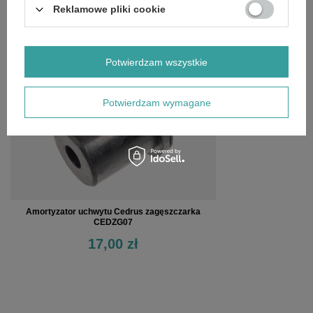
Reklamowe pliki cookie
OSTATNIO OGLĄDANE
Potwierdzam wszystkie
Potwierdzam wymagane
Amortyzator uchwytu Cedrus zagęszczarka
CEDZG07
17,00 zł