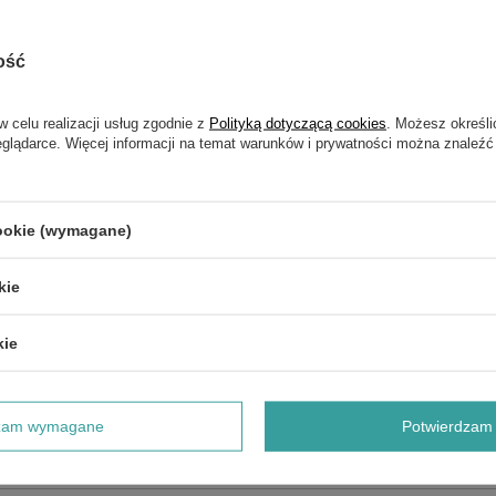
ość
w celu realizacji usług zgodnie z
Polityką dotyczącą cookies
. Możesz określi
eglądarce. Więcej informacji na temat warunków i prywatności można znaleźć
NAPISZ SWOJĄ OPINIĘ
Twoja ocena:
5/5
cookie (wymagane)
kie
kie
dzam wymagane
Potwierdzam 
e produktu: