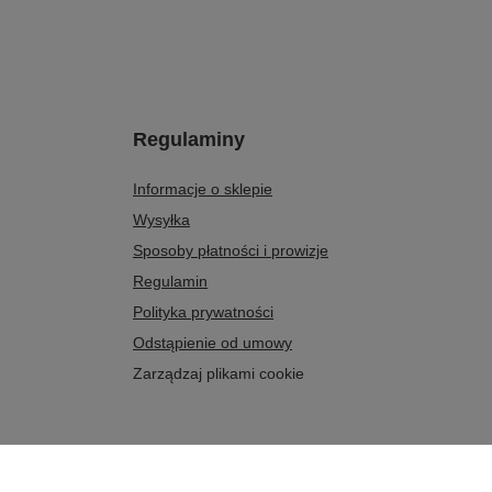
Regulaminy
Informacje o sklepie
Wysyłka
Sposoby płatności i prowizje
Regulamin
Polityka prywatności
Odstąpienie od umowy
Zarządzaj plikami cookie