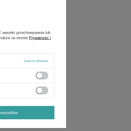
Marka
Cedrus
Symbol
705469
ć warunki przechowywania lub
 także na stronie
Prywatność i
Zawsze aktywne
wszystkie