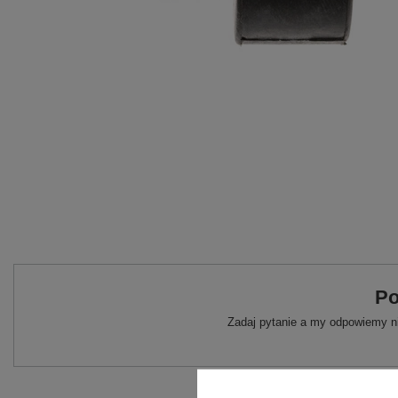
Po
Zadaj pytanie a my odpowiemy ni