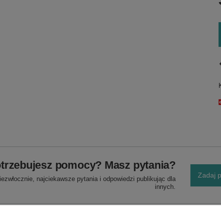
trzebujesz pomocy? Masz pytania?
Zadaj p
ezwłocznie, najciekawsze pytania i odpowiedzi publikując dla
innych.