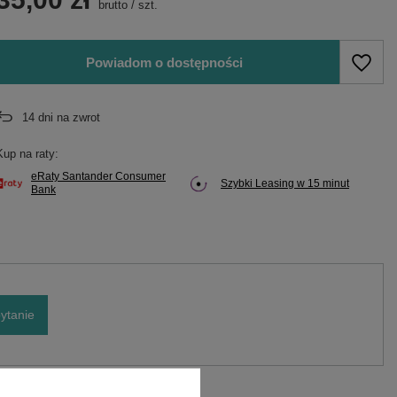
brutto
/
szt.
Powiadom o dostępności
14
dni na zwrot
Kup na raty:
eRaty Santander Consumer
Szybki Leasing w 15 minut
Bank
ytanie