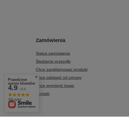
Zamówienia
Status zamówienia
Śledzenie przesyłki
Chcę zareklamować produkt
Chcę odstąpić od umowy
Prawdziwe
opinie klientów
Chcę wymienić towar
4.9
/ 5.0
Kontakt
306 opinii
+48 604 284 876
biuro@agro-metal.com.pl
AGRO-METAL
,
Kolonia