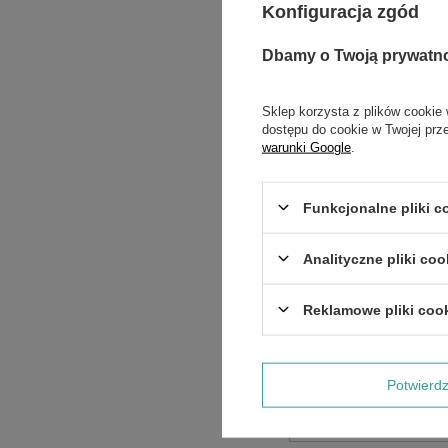
Konfiguracja zgód
Dbamy o Twoją prywatn
Sklep korzysta z plików cookie 
dostępu do cookie w Twojej prz
warunki Google
.
Funkcjonalne pliki 
Analityczne pliki coo
Treść twojej opinii
Reklamowe pliki coo
Potwier
Dodaj własne zdjęci