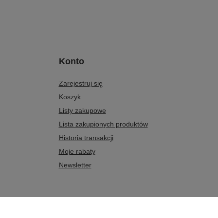
Konto
Zarejestruj się
Koszyk
Listy zakupowe
Lista zakupionych produktów
Historia transakcji
Moje rabaty
Newsletter
 17
,
07-411
Rzekuń