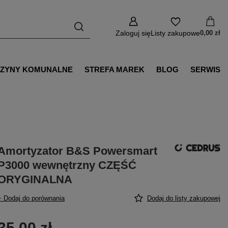
Zaloguj się
Listy zakupowe
0,00 zł
ZYNY KOMUNALNE
STREFA MAREK
BLOG
SERWIS
Amortyzator B&S Powersmart
P3000 wewnętrzny CZĘŚĆ
ORYGINALNA
+ Dodaj do porównania
Dodaj do listy zakupowej
35,00 zł