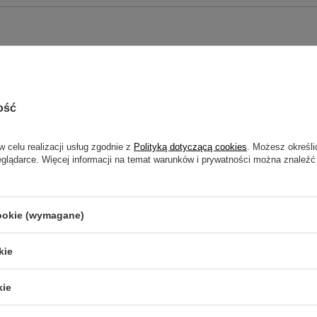
ość
NAPISZ SWOJĄ OPINIĘ
w celu realizacji usług zgodnie z
Polityką dotyczącą cookies
. Możesz określi
eglądarce. Więcej informacji na temat warunków i prywatności można znaleźć
Twoja ocena:
5/5
cookie (wymagane)
kie
kie