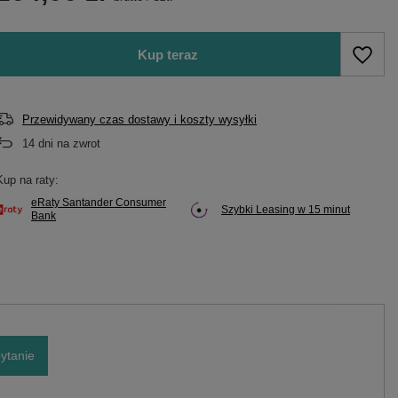
Kup teraz
Przewidywany czas dostawy i koszty wysyłki
14
dni na zwrot
Kup na raty:
eRaty Santander Consumer
Szybki Leasing w 15 minut
Bank
ytanie