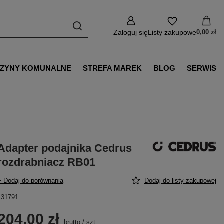
Zaloguj się
Listy zakupowe
0,00 zł
ZYNY KOMUNALNE
STREFA MAREK
BLOG
SERWIS
Adapter podajnika Cedrus
rozdrabniacz RB01
+ Dodaj do porównania
Dodaj do listy zakupowej
131791
204,00 zł
brutto
/
szt.