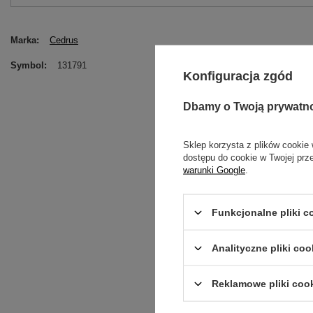
Marka
Cedrus
Symbol
131791
Konfiguracja zgód
Dbamy o Twoją prywatn
Sklep korzysta z plików cookie 
dostępu do cookie w Twojej prz
warunki Google
.
Funkcjonalne pliki 
Treść twojej opinii
Analityczne pliki coo
Reklamowe pliki coo