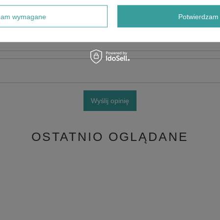
e produktu:
dzam wymagane
Potwierdzam 
Wyślij opinię
OSTATNIO OGLĄDANE