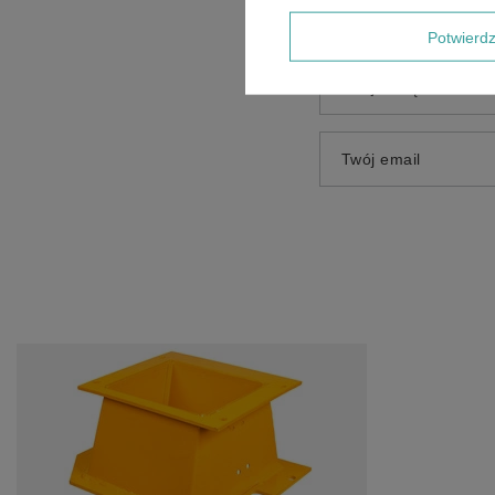
Dodaj własne zdjęci
Potwier
Twoje imię
Twój email