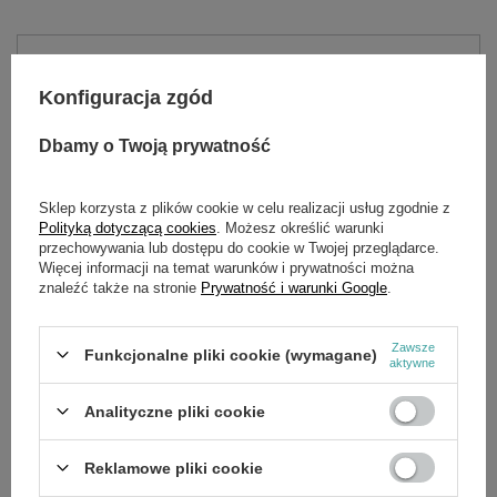
Potrzebujesz pomocy? Masz pytania?
Zadaj pytanie a my odpowiemy niezwłocznie,
Konfiguracja zgód
Zadaj pytanie
najciekawsze pytania i odpowiedzi publikując
dla innych.
Dbamy o Twoją prywatność
Sklep korzysta z plików cookie w celu realizacji usług zgodnie z
SZCZEGÓŁOWE DANE
Polityką dotyczącą cookies
. Możesz określić warunki
przechowywania lub dostępu do cookie w Twojej przeglądarce.
Więcej informacji na temat warunków i prywatności można
Marka
Cedrus
znaleźć także na stronie
Prywatność i warunki Google
.
Symbol
580744
Zawsze
Funkcjonalne pliki cookie (wymagane)
aktywne
OPINIE
(0)
Analityczne pliki cookie
OSTATNIO OGLĄDANE
Reklamowe pliki cookie