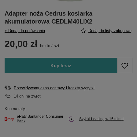
Adapter noża Cedrus kosiarka
akumulatorowa CEDLM40LiX2
+ Dodaj do porównania
Dodaj do listy zakupowej
20,00 zł
brutto
/
szt.
Kup teraz
Przewidywany czas dostawy i koszty wysyłki
14
dni na zwrot
Kup na raty:
eRaty Santander Consumer
Szybki Leasing w 15 minut
Bank