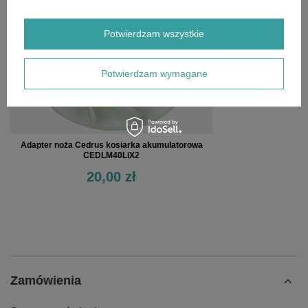
Potwierdzam wszystkie
Potwierdzam wymagane
Adapter noża Cedrus kosiarka akumulatorowa
CEDLM40LiX2
20,00 zł
Zamówienia