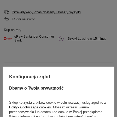
Przewidywany czas dostawy i koszty wysyłki
14
dni na zwrot
Kup na raty:
eRaty Santander Consumer
Szybki Leasing w 15 minut
Bank
Potrzebujesz pomocy? Masz pytania?
Zadaj pytanie a my odpowiemy niezwłocznie,
Konfiguracja zgód
Zadaj pytanie
najciekawsze pytania i odpowiedzi publikując
dla innych.
Dbamy o Twoją prywatność
Sklep korzysta z plików cookie w celu realizacji usług zgodnie z
OPIS
Polityką dotyczącą cookies
. Możesz określić warunki
przechowywania lub dostępu do cookie w Twojej przeglądarce.
Więcej informacji na temat warunków i prywatności można