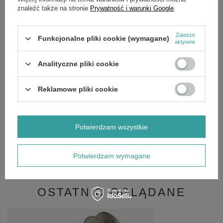
Dane techniczne:
znaleźć także na stronie
Prywatność i warunki Google
.
Średnica wpustu: 17 mm
Zawsze
Wysokość całkowita: 80 mm
Funkcjonalne pliki cookie (wymagane)
aktywne
Wysokość wpustu na wał: 62 mm
Analityczne pliki cookie
Rozstaw otworów bocznych: 49,5 mm
Średnica koła pasowego: 61 mm
Reklamowe pliki cookie
Rozmiar paska: 10 mm
Potwierdzam wszystkie
SZCZEGÓŁOWE DANE
Potwierdzam wymagane
OPINIE
(0)
OSTATNIO OGLĄDANE