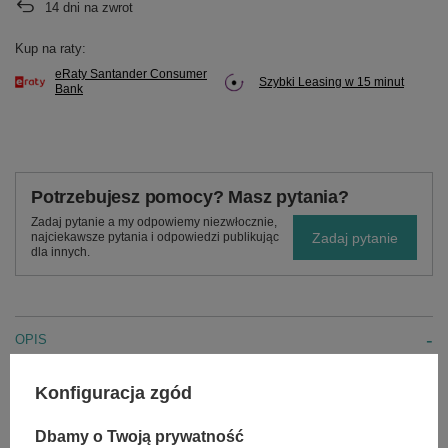
14
dni na zwrot
Kup na raty:
eRaty Santander Consumer
Szybki Leasing w 15 minut
Bank
Potrzebujesz pomocy? Masz pytania?
Zadaj pytanie a my odpowiemy niezwłocznie,
Zadaj pytanie
najciekawsze pytania i odpowiedzi publikując
dla innych.
OPIS
Adapter kosiarki Murray
Konfiguracja zgód
Otwór centralny wielowypust 14,80 / 15,88 mm - 5/8 cala,
średnica zewnętrzna podstawy 49,04 mm, wysokość całkowita
Dbamy o Twoją prywatność
17,7