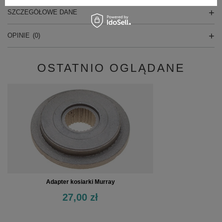
SZCZEGÓŁOWE DANE
OPINIE
(0)
OSTATNIO OGLĄDANE
Adapter kosiarki Murray
27,00 zł