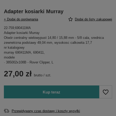
Adapter kosiarki Murray
+ Dodaj do porównania
Dodaj do listy zakupowej
22-759;690411MA
Adapter kosiarki Murray
Otwór centralny wielowypust 14,80 / 15,88 mm - 5/8 cala, srednica
zewnetrzna podstawy 49,04 mm, wysokosc calkowita 17,7
nr katalogowy
murray 690411MA, 690411,
modele
· 385002x108B - Rover Clipper, L
27,00 zł
brutto
/
szt.
Kup teraz
Przewidywany czas dostawy i koszty wysyłki