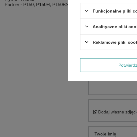
Partner - P150, P150H, P150BS, P350QS, P350QSA, P350KD, 
Funkcjonalne pliki 
Analityczne pliki coo
Reklamowe pliki coo
Potwier
Treść twojej opinii
Dodaj własne zdjęci
Twoje imię