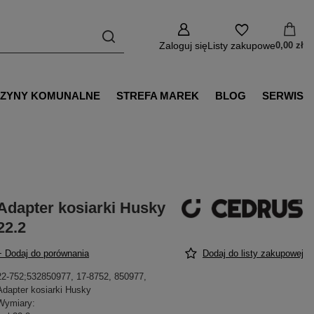
Zaloguj się
Listy zakupowe
0,00 zł
ZYNY KOMUNALNE
STREFA MAREK
BLOG
SERWIS
Adapter kosiarki Husky
22.2
+ Dodaj do porównania
Dodaj do listy zakupowej
22-752;532850977, 17-8752, 850977,
Adapter kosiarki Husky
Wymiary: