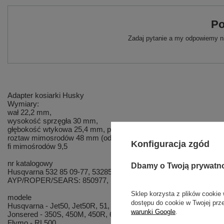
Po
Zadaj pytanie a my odpowiemy ni
Adapter kosiarki Husky
Wymiary:
wał 22,2 mm,
wysokość sprzęgła 30 mm,
głębokość wtykowa 25,4 mm, piasta noża 15,5 mm,
roztaw mimosrodów 48 mm (odpowiada roztawowi otworów w noż
Konfiguracja zgód
fi mimośrodów 9,5
nr katalogowy
Dbamy o Twoją prywatn
Husqvarna 532 85 09-77, 5328509-77, 532850977,
AYP/ROPER/SEARS: 850977,
Sklep korzysta z plików cookie 
modele
dostępu do cookie w Twojej prz
Husqvarna - Jet50, Jet50R, 51, J50, Husky Jet, Husky
warunki Google
.
Jonsered - 350S, 450M, 450R, 600S, 600R
Flymo - RL500