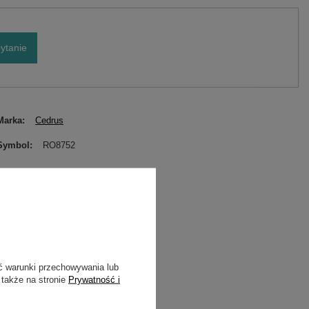
ytanie
Marka
Cedrus
Symbol
RO8752
ć warunki przechowywania lub
 także na stronie
Prywatność i