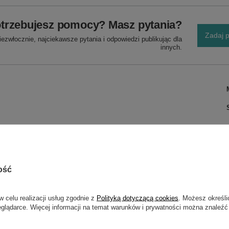
trzebujesz pomocy? Masz pytania?
Zadaj p
ezwłocznie, najciekawsze pytania i odpowiedzi publikując dla
innych.
u - AB)
ość
w celu realizacji usług zgodnie z
Polityką dotyczącą cookies
. Możesz określi
eglądarce. Więcej informacji na temat warunków i prywatności można znaleźć