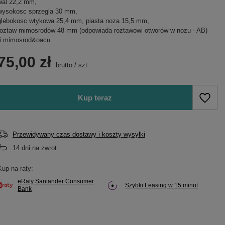
wal 22,2 mm,
wysokosc sprzegla 30 mm,
glebokosc wtykowa 25,4 mm, piasta noza 15,5 mm,
roztaw mimosrodów 48 mm (odpowiada roztawowi otworów w nozu - AB)
fi mimosrod&oacu
75,00 zł
brutto
/
szt.
Kup teraz
Przewidywany czas dostawy i koszty wysyłki
14
dni na zwrot
Kup na raty:
eRaty Santander Consumer
Szybki Leasing w 15 minut
Bank