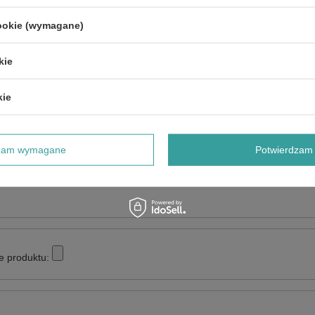
P350, P350H, 3550SM, 3750SM
cookie (wymagane)
kie
NAPISZ SWOJĄ OPINIĘ
kie
Twoja ocena:
5/5
dzam wymagane
Potwierdzam 
e produktu: