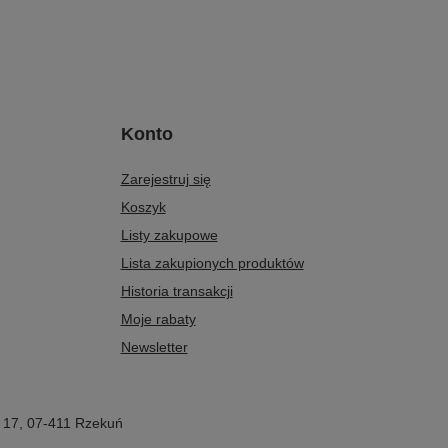
Konto
Zarejestruj się
Koszyk
Listy zakupowe
Lista zakupionych produktów
Historia transakcji
Moje rabaty
Newsletter
 17
,
07-411
Rzekuń