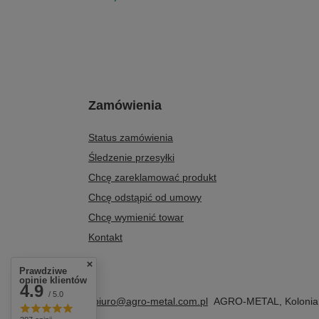
Zamówienia
Status zamówienia
Śledzenie przesyłki
Chcę zareklamować produkt
Chcę odstąpić od umowy
Chcę wymienić towar
Kontakt
Prawdziwe
opinie klientów
4.9
/ 5.0
+48 604 284 876
biuro@agro-metal.com.pl
AGRO-METAL
,
Kolonia