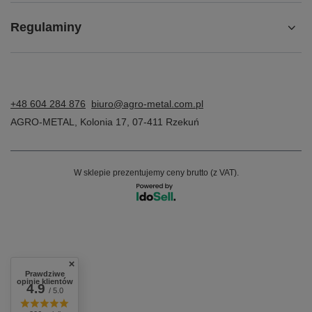
Regulaminy
+48 604 284 876
biuro@agro-metal.com.pl
AGRO-METAL
,
Kolonia 17
,
07-411
Rzekuń
W sklepie prezentujemy ceny brutto (z VAT).
Prawdziwe
opinie klientów
4.9
/ 5.0