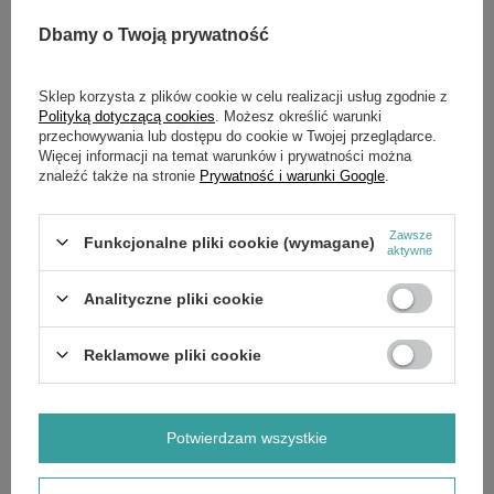
średnica otworu centralnego: 11 mm
Dbamy o Twoją prywatność
rozstaw pinów bocznych (mierzone od środka): 60 mm
wymiary pinów bocznych: 15 mm / 12 mm x 17,5 mm
Sklep korzysta z plików cookie w celu realizacji usług zgodnie z
Polityką dotyczącą cookies
. Możesz określić warunki
Pasuje do:
przechowywania lub dostępu do cookie w Twojej przeglądarce.
Więcej informacji na temat warunków i prywatności można
HUSAR
znaleźć także na stronie
Prywatność i warunki Google
.
TB43S01
TB43S03A
Zawsze
Funkcjonalne pliki cookie (wymagane)
aktywne
TB51S12A
Analityczne pliki cookie
TB51S02A
TB511
Reklamowe pliki cookie
TB5313E
TB53S13
Potwierdzam wszystkie
TB53S12A
TB53S11