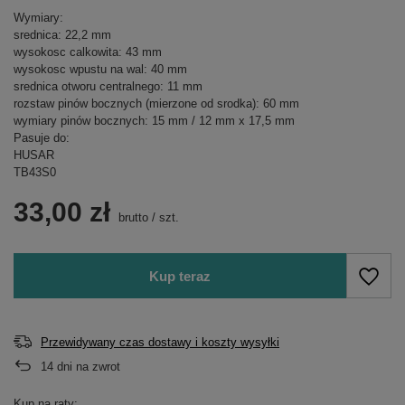
Wymiary:
srednica: 22,2 mm
wysokosc calkowita: 43 mm
wysokosc wpustu na wal: 40 mm
srednica otworu centralnego: 11 mm
rozstaw pinów bocznych (mierzone od srodka): 60 mm
wymiary pinów bocznych: 15 mm / 12 mm x 17,5 mm
Pasuje do:
HUSAR
TB43S0
33,00 zł
brutto
/
szt.
Kup teraz
Przewidywany czas dostawy i koszty wysyłki
14
dni na zwrot
Kup na raty: