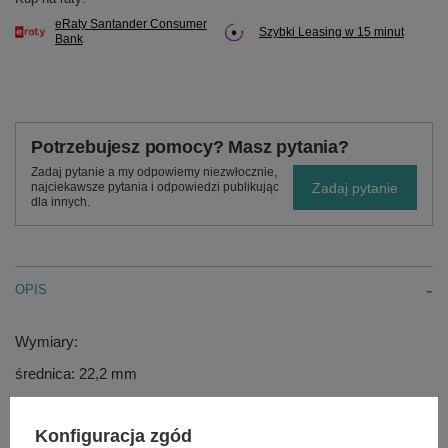
eRaty Santander Consumer
Szybki Leasing w 15 minut
Bank
Potrzebujesz pomocy? Masz pytania?
Zadaj pytanie a my odpowiemy niezwłocznie,
Zadaj pytanie
najciekawsze pytania i odpowiedzi publikując
dla innych.
OPIS
Wymiary:
średnica: 22,2 mm
wysokość całkowita: 43 mm
Konfiguracja zgód
wysokość wpustu na wał: 40 mm