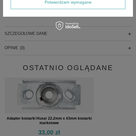
Potwierdzam wymagane
AGROPARTS, GERMAN, JOHN GARDEN, GEKO, EXPERT,
GARDENX (Leroy Merlin) i inne i wielu innych
SZCZEGÓŁOWE DANE
OPINIE
(0)
OSTATNIO OGLĄDANE
Adapter kosiarki Husar 22.2mm x 43mm kosiarki
marketowe
33,00 zł