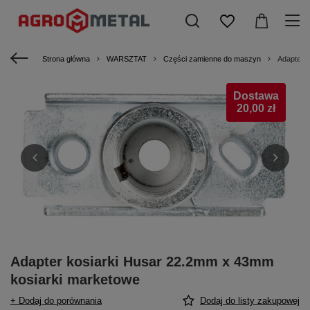
Strona główna
WARSZTAT
Części zamienne do maszyn
Adapter 
Dostawa
20,00 zł
Adapter kosiarki Husar 22.2mm x 43mm
kosiarki marketowe
+ Dodaj do porównania
Dodaj do listy zakupowej