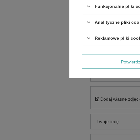
Funkcjonalne pliki 
Analityczne pliki coo
Reklamowe pliki coo
Treść twojej opinii
Potwier
Dodaj własne zdjęci
Twoje imię