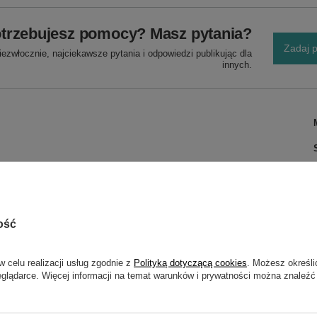
trzebujesz pomocy? Masz pytania?
Zadaj p
ezwłocznie, najciekawsze pytania i odpowiedzi publikując dla
innych.
ość
w celu realizacji usług zgodnie z
Polityką dotyczącą cookies
. Możesz określi
eglądarce. Więcej informacji na temat warunków i prywatności można znaleźć