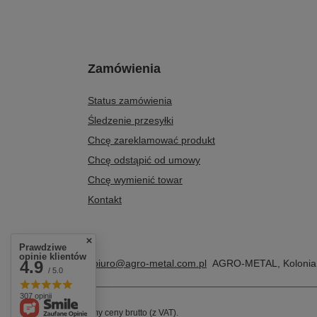
Zamówienia
Status zamówienia
Śledzenie przesyłki
Chcę zareklamować produkt
Chcę odstąpić od umowy
Chcę wymienić towar
Kontakt
Prawdziwe
opinie klientów
+48 604 284 876
4.9
biuro@agro-metal.com.pl
AGRO-METAL
,
Kolonia
/ 5.0
307 opinii
W sklepie prezentujemy ceny brutto (z VAT).