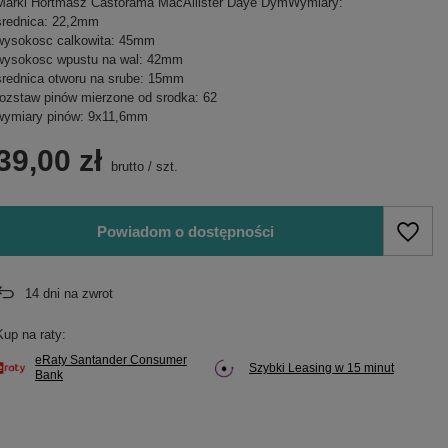
Marki Hortmasz Castorama MacAllister Daye DymWymiary:
srednica: 22,2mm
wysokosc calkowita: 45mm
wysokosc wpustu na wal: 42mm
srednica otworu na srube: 15mm
rozstaw pinów mierzone od srodka: 62
wymiary pinów: 9x11,6mm
39,00 zł
brutto
/
szt.
Powiadom o dostępności
14
dni na zwrot
Kup na raty:
eRaty Santander Consumer
Szybki Leasing w 15 minut
Bank