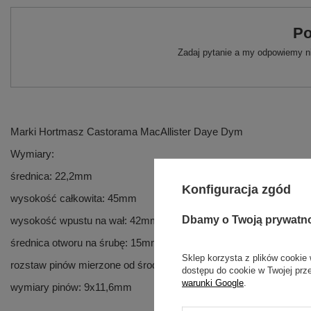
Po
Zadaj pytanie a my odpowiemy ni
Marki Hortmasz Castorama MacAllister Daye Dym
Wymiary:
średnica: 22,2mm
Konfiguracja zgód
wysokość całkowita: 45mm
Dbamy o Twoją prywatn
wysokość wpustu na wał: 42mm
średnica otworu na śrubę: 15mm
Sklep korzysta z plików cookie 
rozstaw pinów mierzone od środka: 62
dostępu do cookie w Twojej prz
warunki Google
.
wymiary pinów: 9x11,6mm