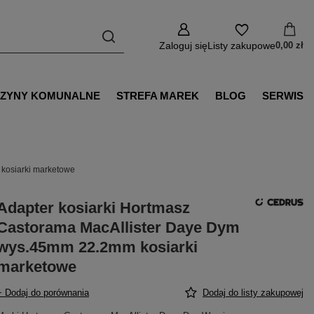
Zaloguj się
Listy zakupowe
0,00 zł
ZYNY KOMUNALNE
STREFA MAREK
BLOG
SERWIS
kosiarki marketowe
Adapter kosiarki Hortmasz
Castorama MacAllister Daye Dym
wys.45mm 22.2mm kosiarki
marketowe
+ Dodaj do porównania
Dodaj do listy zakupowej