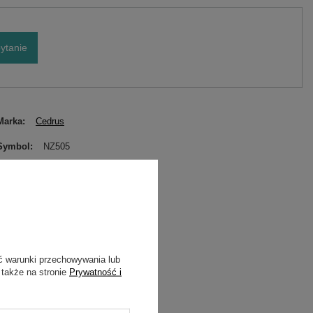
ytanie
Marka
Cedrus
Symbol
NZ505
ć warunki przechowywania lub
 także na stronie
Prywatność i