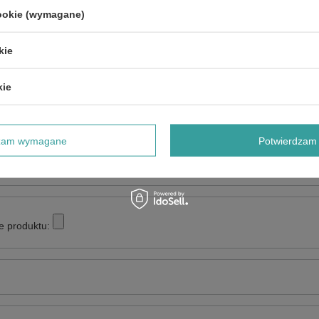
cookie (wymagane)
NAPISZ SWOJĄ OPINIĘ
kie
Twoja ocena:
5/5
kie
dzam wymagane
Potwierdzam 
e produktu: