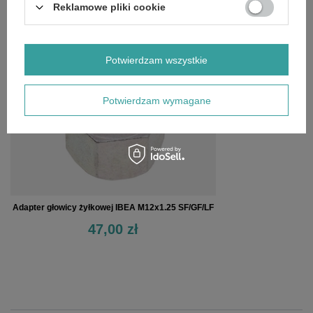
Reklamowe pliki cookie
OSTATNIO OGLĄDANE
Potwierdzam wszystkie
Potwierdzam wymagane
Adapter głowicy żyłkowej IBEA M12x1.25 SF/GF/LF
47,00 zł