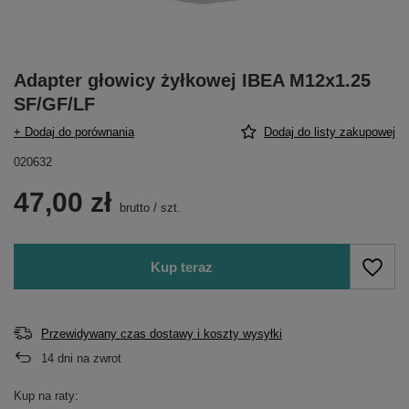
Adapter głowicy żyłkowej IBEA M12x1.25
SF/GF/LF
+ Dodaj do porównania
Dodaj do listy zakupowej
020632
47,00 zł
brutto
/
szt.
Kup teraz
Przewidywany czas dostawy i koszty wysyłki
14
dni na zwrot
Kup na raty: