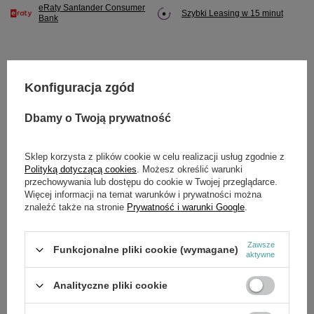
eRaty Santander Consumer
Szybki Leasing w 15 minut
Bank
Konfiguracja zgód
Potrzebujesz pomocy? Masz pytania?
Zadaj pytanie a my odpowiemy niezwłocznie,
Dbamy o Twoją prywatność
Zadaj pytanie
najciekawsze pytania i odpowiedzi publikując
dla innych.
Sklep korzysta z plików cookie w celu realizacji usług zgodnie z
Polityką dotyczącą cookies
. Możesz określić warunki
przechowywania lub dostępu do cookie w Twojej przeglądarce.
OPIS
Więcej informacji na temat warunków i prywatności można
znaleźć także na stronie
Prywatność i warunki Google
.
Zawsze
Funkcjonalne pliki cookie (wymagane)
aktywne
SZCZEGÓŁOWE DANE
Analityczne pliki cookie
OPINIE
(0)