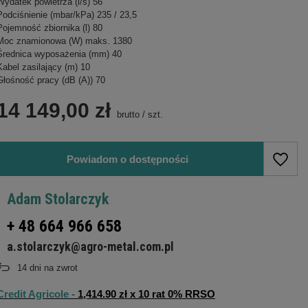
Wydatek powietrza (l/s) 56
Podciśnienie (mbar/kPa) 235 / 23,5
Pojemność zbiornika (l) 80
Moc znamionowa (W) maks. 1380
Średnica wyposażenia (mm) 40
Kabel zasilający (m) 10
Głośność pracy (dB (A)) 70
14 149,00 zł
brutto
/
szt.
Powiadom o dostępności
Adam Stolarczyk
+ 48 664 966 658
a.stolarczyk@agro-metal.com.pl
14
dni na zwrot
Credit Agricole -
1,414.90 zł x 10 rat 0% RRSO