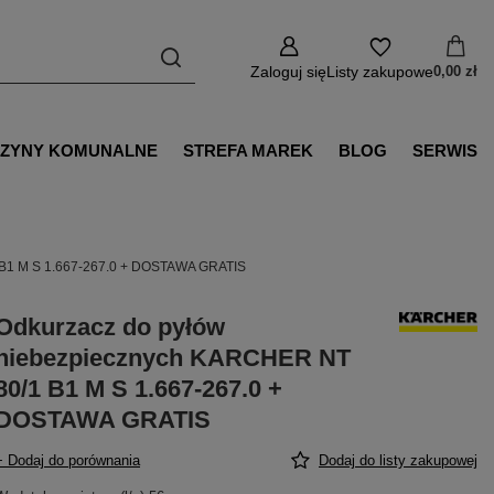
Zaloguj się
Listy zakupowe
0,00 zł
ZYNY KOMUNALNE
STREFA MAREK
BLOG
SERWIS
 B1 M S 1.667-267.0 + DOSTAWA GRATIS
Odkurzacz do pyłów
niebezpiecznych KARCHER NT
80/1 B1 M S 1.667-267.0 +
DOSTAWA GRATIS
+ Dodaj do porównania
Dodaj do listy zakupowej