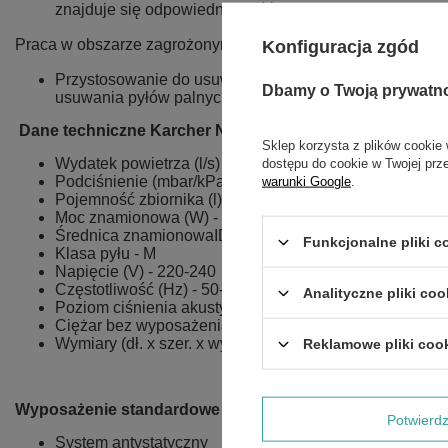
znajduje się odpowiednia ilość wody.
Praca w obszarze zagrożonym eksplozją (strefa 22) oraz mo
Konfiguracja zgód
Przystosowanie do usuwania niebezpiecznych dla zdrowi
Dbamy o Twoją prywatn
usuwania pyłów palnych.
Dane techniczne Karcher NT 80/1 B1 M S :
Sklep korzysta z plików cookie 
Wydatek powietrza (l/s) - 56
dostępu do cookie w Twojej prz
Podciśnienie (mbar/kPa) - 235/23,5
warunki Google
.
Pojemność zbiornika (l) - 80
Moc znamionowa (W) - 1380
Średnica znamionowaID - 40
Funkcjonalne pliki 
Klasa pyłu - M
Napięcie (V) - 220-240
Częstotliwość (Hz) - 50-6
Analityczne pliki coo
Poziom ciśnienia akustycznego (dB(A)) - 70
Ciężar bez wyposażenia (kg) - 32,5
Wymiary (dł. x szer. x wys.) (mm) - 660 x 520 x 1078
Reklamowe pliki coo
Wyposażenie standardowe Karcher NT 80/1 B1 M S :
Potwier
System antystatyczny