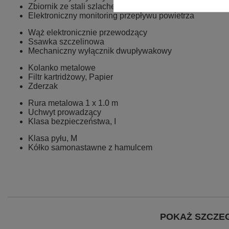
Zbiornik ze stali szlachetnej
Elektroniczny monitoring przepływu powietrza
Wąż elektronicznie przewodzący
Ssawka szczelinowa
Mechaniczny wyłącznik dwupływakowy
Kolanko metalowe
Filtr kartridżowy, Papier
Zderzak
Rura metalowa 1 x 1.0 m
Uchwyt prowadzący
Klasa bezpieczeństwa, I
Klasa pyłu, M
Kółko samonastawne z hamulcem
POKAŻ SZCZE