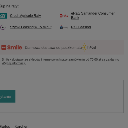
Kup na raty:
eRaty Santander Consumer
Credit Agricole Raty
Bank
Szybki Leasing w 15 minut
PKOLeasing
Darmowa dostawa do paczkomatu
Smile - dostawy ze sklepów internetowych przy zamówieniu od
70,00 zł
są za darmo
Więcej informacji.
ytanie
Marka
Karcher