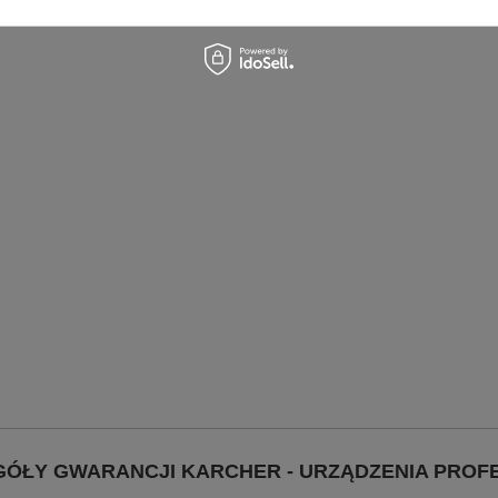
GÓŁY GWARANCJI KARCHER - URZĄDZENIA PRO