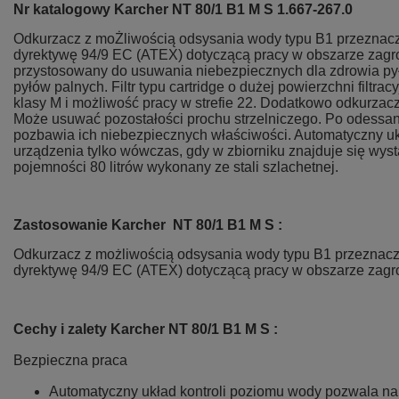
Nr katalogowy Karcher NT 80/1 B1 M S 1.667-267.0
Odkurzacz z moŻliwością odsysania wody typu B1 przeznacz
dyrektywę 94/9 EC (ATEX) dotyczącą pracy w obszarze zagro
przystosowany do usuwania niebezpiecznych dla zdrowia pyłó
pyłów palnych. Filtr typu cartridge o dużej powierzchni filtr
klasy M i możliwość pracy w strefie 22. Dodatkowo odkurzacz
Może usuwać pozostałości prochu strzelniczego. Po odessani
pozbawia ich niebezpiecznych właściwości. Automatyczny u
urządzenia tylko wówczas, gdy w zbiorniku znajduje się wyst
pojemności 80 litrów wykonany ze stali szlachetnej.
Zastosowanie Karcher NT 80/1 B1 M S :
Odkurzacz z możliwością odsysania wody typu B1 przeznacz
dyrektywę 94/9 EC (ATEX) dotyczącą pracy w obszarze zagro
Cechy i zalety Karcher NT 80/1 B1 M S :
Bezpieczna praca
Automatyczny układ kontroli poziomu wody pozwala na 