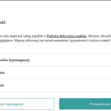
żliwość usuwania niebezpiecznego pyłu klasy M
a pyłów klasy M oraz do pracy w strefie 22 i
ość
w celu realizacji usług zgodnie z
Polityką dotyczącą cookies
. Możesz określi
eglądarce. Więcej informacji na temat warunków i prywatności można znaleźć
cookie (wymagane)
kie
kie
dzam wymagane
Potwierdzam 