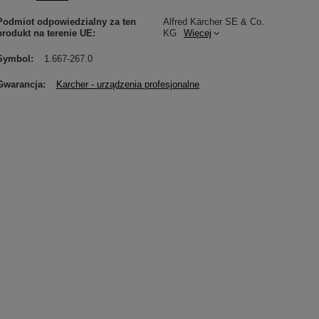
Podmiot odpowiedzialny za ten
Alfred Kärcher SE & Co.
produkt na terenie UE
KG
Więcej
Symbol
1.667-267.0
Gwarancja
Karcher - urządzenia profesjonalne