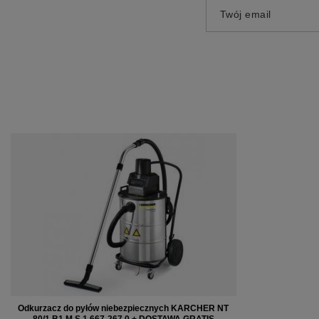
Twój email
Odkurzacz do pyłów niebezpiecznych KARCHER NT
80/1 B1 M S 1.667-267.0 + DOSTAWA GRATIS