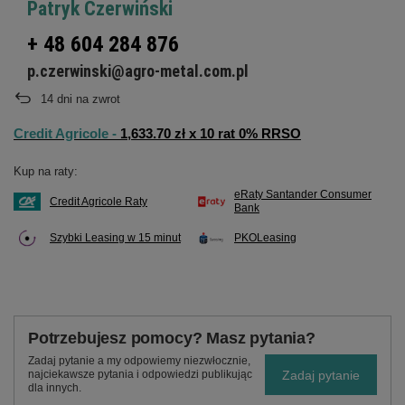
Patryk Czerwiński
+ 48 604 284 876
p.czerwinski@agro-metal.com.pl
14
dni na zwrot
Credit Agricole -
1,633.70 zł x 10 rat 0% RRSO
Kup na raty:
eRaty Santander Consumer
Credit Agricole Raty
Bank
Szybki Leasing w 15 minut
PKOLeasing
Potrzebujesz pomocy? Masz pytania?
Zadaj pytanie a my odpowiemy niezwłocznie,
Zadaj pytanie
najciekawsze pytania i odpowiedzi publikując
dla innych.