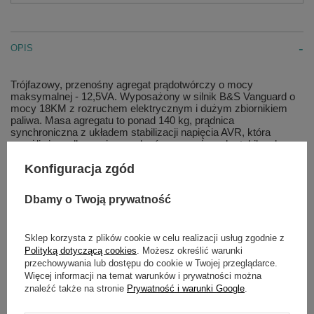
OPIS
Trójfazowy, przenośny agregat prądotwórczy o mocy
maksymalnej - 12,5VA. Wyposażony w silnik B&S Vanguard o
mocy 18KM z rozruchem elektrycznym i dużym zbiornikiem
paliwa. Masa agregatu to ponad 140 kg, prądnica
synchroniczna z układem stabilizacji napięcia AVR, która
umożliwia podłączenie urządzeń wymagających stabilnych
parametrów prądu. Dodatkowo agregat posiada gniazdo do
Konfiguracja zgód
podłączenia zewnętrznego układu SZR/ATS - wówczas agregat
może pracować jako rezerwowe źródło zasilania w układzie
pełnej automatyki.
Dbamy o Twoją prywatność
Agregaty prądotwórczy przeznaczone do zasilania urządzeń
wymagających ustabilizowanych parametrów prądu. Znajdują
zostawanie przy zasilaniu zgrzewarek, spawarek ,sprzętu RTV,
Sklep korzysta z plików cookie w celu realizacji usług zgodnie z
komputerów, UPSów, itd.
Polityką dotyczącą cookies
. Możesz określić warunki
przechowywania lub dostępu do cookie w Twojej przeglądarce.
Więcej informacji na temat warunków i prywatności można
znaleźć także na stronie
Prywatność i warunki Google
.
Parametry techniczne: